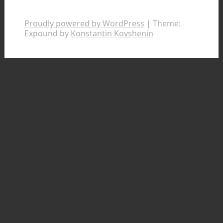
Proudly powered by WordPress
|
Theme:
Expound by
Konstantin Kovshenin