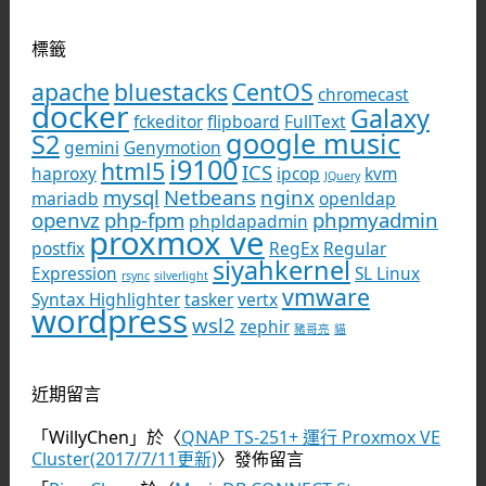
標籤
apache
bluestacks
CentOS
chromecast
docker
Galaxy
fckeditor
flipboard
FullText
google music
S2
gemini
Genymotion
i9100
html5
ICS
haproxy
ipcop
kvm
JQuery
mysql
Netbeans
nginx
mariadb
openldap
openvz
php-fpm
phpmyadmin
phpldapadmin
proxmox ve
postfix
RegEx
Regular
siyahkernel
Expression
SL Linux
rsync
silverlight
vmware
Syntax Highlighter
tasker
vertx
wordpress
wsl2
zephir
豬哥亮
貓
近期留言
「
WillyChen
」於〈
QNAP TS-251+ 運行 Proxmox VE
Cluster(2017/7/11更新)
〉發佈留言