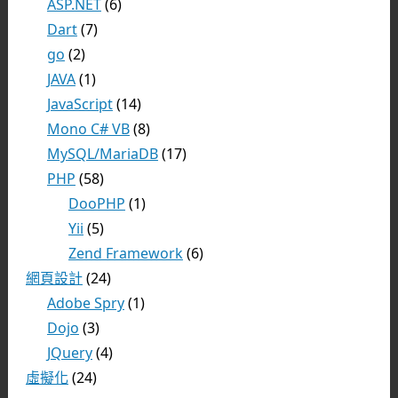
ASP.NET
(6)
Dart
(7)
go
(2)
JAVA
(1)
JavaScript
(14)
Mono C# VB
(8)
MySQL/MariaDB
(17)
PHP
(58)
DooPHP
(1)
Yii
(5)
Zend Framework
(6)
網頁設計
(24)
Adobe Spry
(1)
Dojo
(3)
JQuery
(4)
虛擬化
(24)