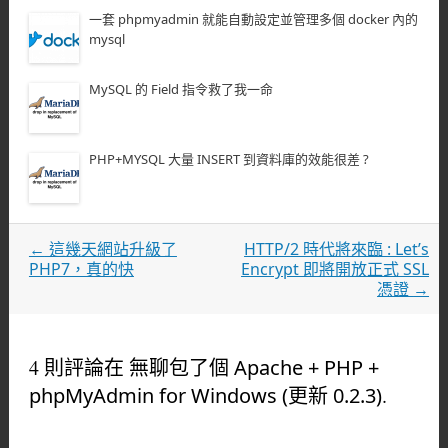
一套 phpmyadmin 就能自動設定並管理多個 docker 內的
mysql
MySQL 的 Field 指令救了我一命
PHP+MYSQL 大量 INSERT 到資料庫的效能很差 ?
文章導覽
←
這幾天網站升級了
HTTP/2 時代將來臨 : Let’s
PHP7，真的快
Encrypt 即將開放正式 SSL
憑證
→
4 則評論在
無聊包了個 Apache + PHP +
phpMyAdmin for Windows (更新 0.2.3)
.