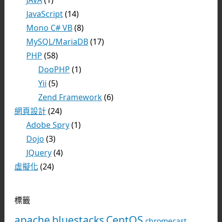
JAVA
(1)
JavaScript
(14)
Mono C# VB
(8)
MySQL/MariaDB
(17)
PHP
(58)
DooPHP
(1)
Yii
(5)
Zend Framework
(6)
網頁設計
(24)
Adobe Spry
(1)
Dojo
(3)
JQuery
(4)
虛擬化
(24)
標籤
apache
bluestacks
CentOS
chromecast