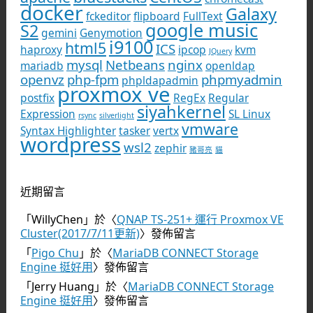
docker
Galaxy
fckeditor
flipboard
FullText
google music
S2
gemini
Genymotion
i9100
html5
ICS
haproxy
ipcop
kvm
JQuery
mysql
Netbeans
nginx
mariadb
openldap
openvz
php-fpm
phpmyadmin
phpldapadmin
proxmox ve
postfix
RegEx
Regular
siyahkernel
Expression
SL Linux
rsync
silverlight
vmware
Syntax Highlighter
tasker
vertx
wordpress
wsl2
zephir
豬哥亮
貓
近期留言
「
WillyChen
」於〈
QNAP TS-251+ 運行 Proxmox VE
Cluster(2017/7/11更新)
〉發佈留言
「
Pigo Chu
」於〈
MariaDB CONNECT Storage
Engine 挺好用
〉發佈留言
「
Jerry Huang
」於〈
MariaDB CONNECT Storage
Engine 挺好用
〉發佈留言