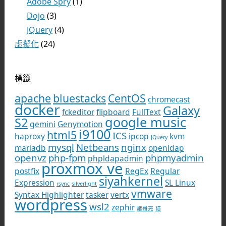
Adobe Spry
(1)
Dojo
(3)
JQuery
(4)
虛擬化
(24)
標籤
apache
bluestacks
CentOS
chromecast
docker
Galaxy
fckeditor
flipboard
FullText
google music
S2
gemini
Genymotion
i9100
html5
ICS
haproxy
ipcop
kvm
JQuery
mysql
Netbeans
nginx
mariadb
openldap
openvz
php-fpm
phpmyadmin
phpldapadmin
proxmox ve
postfix
RegEx
Regular
siyahkernel
Expression
SL Linux
rsync
silverlight
vmware
Syntax Highlighter
tasker
vertx
wordpress
wsl2
zephir
豬哥亮
貓