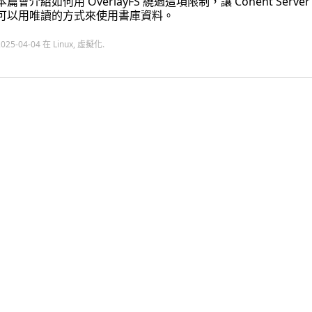
本篇會介紹如何用 OverlayFS 繞過這項限制，讓 Conent Server
可以用唯讀的方式來使用書庫資料。
2025-04-04
在
Linux
,
虛擬化
.