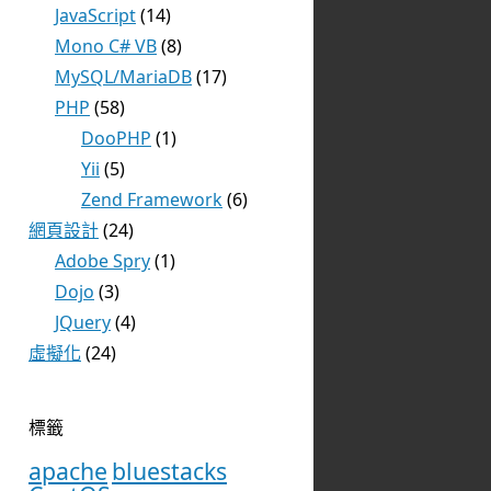
JavaScript
(14)
Mono C# VB
(8)
MySQL/MariaDB
(17)
PHP
(58)
DooPHP
(1)
Yii
(5)
Zend Framework
(6)
網頁設計
(24)
Adobe Spry
(1)
Dojo
(3)
JQuery
(4)
虛擬化
(24)
標籤
apache
bluestacks