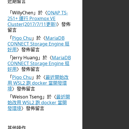
近期留言
「
WillyChen
」於〈
QNAP TS-
251+ 運行 Proxmox VE
Cluster(2017/7/11更新)
〉發佈
留言
「
Pigo Chu
」於〈
MariaDB
CONNECT Storage Engine 挺
好用
〉發佈留言
「
Jerry Huang
」於〈
MariaDB
CONNECT Storage Engine 挺
好用
〉發佈留言
「
Pigo Chu
」於〈
最近開始改
用 WSL2 跑 docker 當開發環
境
〉發佈留言
「
Weison Tseng
」於〈
最近開
始改用 WSL2 跑 docker 當開
發環境
〉發佈留言
其他操作