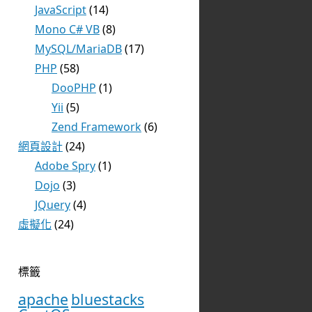
JavaScript
(14)
Mono C# VB
(8)
MySQL/MariaDB
(17)
PHP
(58)
DooPHP
(1)
Yii
(5)
Zend Framework
(6)
網頁設計
(24)
Adobe Spry
(1)
Dojo
(3)
JQuery
(4)
虛擬化
(24)
標籤
apache
bluestacks