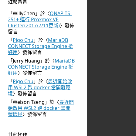
近期留言
「
WillyChen
」於〈
QNAP TS-
251+ 運行 Proxmox VE
Cluster(2017/7/11更新)
〉發佈
留言
「
Pigo Chu
」於〈
MariaDB
CONNECT Storage Engine 挺
好用
〉發佈留言
「
Jerry Huang
」於〈
MariaDB
CONNECT Storage Engine 挺
好用
〉發佈留言
「
Pigo Chu
」於〈
最近開始改
用 WSL2 跑 docker 當開發環
境
〉發佈留言
「
Weison Tseng
」於〈
最近開
始改用 WSL2 跑 docker 當開
發環境
〉發佈留言
其他操作