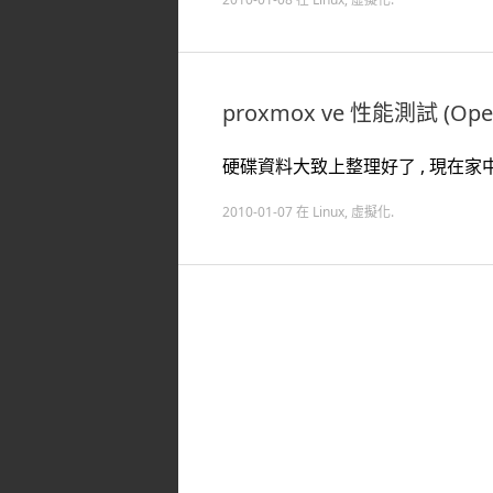
proxmox ve 性能測試 (OpenV
硬碟資料大致上整理好了 , 現在家中爛 S
2010-01-07
在
Linux
,
虛擬化
.