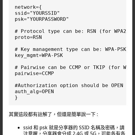
network={

ssid="YOURSSID"

psk="YOURPASSWORD"

# Protocol type can be: RSN (for WPA2) a
proto=RSN

# Key management type can be: WPA-PSK or
key_mgmt=WPA-PSK

# Pairwise can be CCMP or TKIP (for WPA2
pairwise=CCMP

#Authorization option should be OPEN for
auth_alg=OPEN

}
其實這段都有註解了，但還是簡單說一下 :
ssid 和 psk 就是分享器的 SSID 名稱及密碼，請
注意喔，分享器會分成 2.4G 或 5G，可能各有各