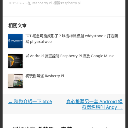
2015-02-23
在
Raspberry Pi
. 標籤:
raspberry pi
相關文章
IOT 概念可能成形了 ? 以樹梅派模擬 eddystone，打造簡
易 physical web
以 Android 裝置控制 Raspberry Pi 播放 Google Music
初玩樹莓派 Rasberry Pi
文章導覽
←
稍微介紹一下 6to5
真心推薦另一套 Android 模
擬器名稱叫 Andy
→