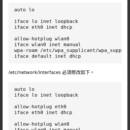
auto lo

iface lo inet loopback

iface eth0 inet dhcp

allow-hotplug wlan0

iface wlan0 inet manual

wpa-roam /etc/wpa_supplicant/wpa_supplic
iface default inet dhcp
/etc/network/interfaces 必須修改如下。
auto lo

iface lo inet loopback

allow-hotplug eth0

iface eth0 inet dhcp

allow-hotplug wlan0

iface wlan0 inet manual
