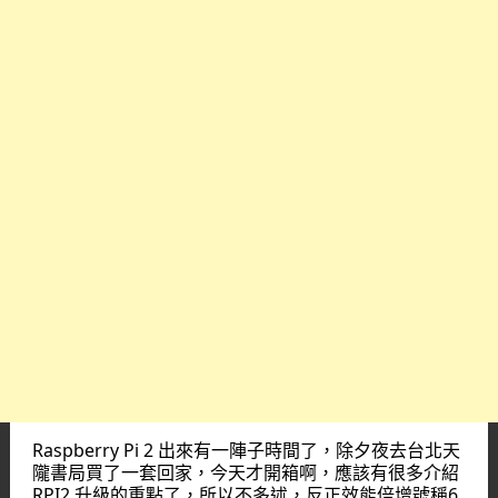
Raspberry Pi 2 出來有一陣子時間了，除夕夜去台北天
隴書局買了一套回家，今天才開箱啊，應該有很多介紹
RPI2 升級的重點了，所以不多述，反正效能倍增號稱6