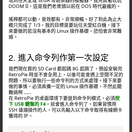
現到任天堂或 SEGA 等遊樂器的模擬器，我先試著玩玩
DOOM II，這是我們老骨頭以前在 DOS 時代最瘋的。
搖桿都可以動，音效都有，非常順暢。好了到此為止大
概只完成了 1/3，我的目標是要玩任天堂紅白機，接下
來要做的若沒有基本的 Linux 操作基礎，恐怕會非常難
過。
2. 進入命令列作第一次設定
我們現在買的 SD Card 都起碼 8G 起跳了，預設安裝完
RetroPie 時並不會全用上，以後可能會遇上空間不足的
問題，所以要執行一些命令列的方式來處理。接下來要
做的事情，必須具備一定的 Linux 操作基礎，不然此關
難過啊 ......
在 RetroPie 的桌面環境下要退到命令列模式，必須
按
下 USB 鍵盤的 F4
，就會進入命令列了。如果習慣用
SSH 遠端操作的人，可以先輸入以下命令取得有線網卡
獲得的 IP。