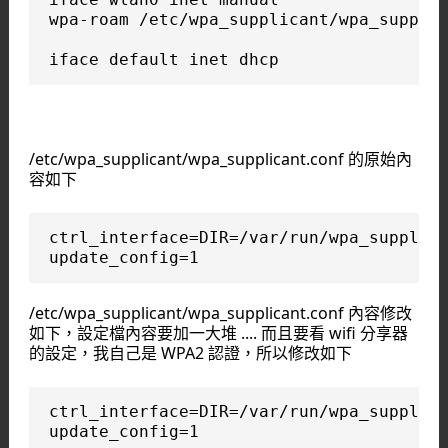
wpa-roam /etc/wpa_supplicant/wpa_supplic
iface default inet dhcp
/etc/wpa_supplicant/wpa_supplicant.conf 的原始內
容如下
ctrl_interface=DIR=/var/run/wpa_supplica
update_config=1
/etc/wpa_supplicant/wpa_supplicant.conf 內容修改
如下，設定檔內容要加一大堆 .... 而且要看 wifi 分享器
的設定，我自己是 WPA2 認證，所以修改如下
ctrl_interface=DIR=/var/run/wpa_supplica
update_config=1
