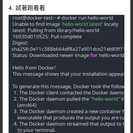
4. 試著跑看看
root@docker-test:~# docker run hello-world
Unable to find image 
'hello-world:latest'
 locally
latest: Pulling from library/hello-world
1b930d010525: Pull complete 
Digest: 
sha256:0e11c388b664df8a27a901dce21eb89f11d82
Status: Downloaded newer image 
for
 hello-world:lat
Hello from Docker!
This message shows that your installation appears to
To generate this message, Docker took the following
 1. The Docker client contacted the Docker daemon.
 2. The Docker daemon pulled the 
"hello-world"
 imag
    (amd64)
 3. The Docker daemon created a new container from
    executable that produces the output you are curre
 4. The Docker daemon streamed that output to the Do
    to your terminal.