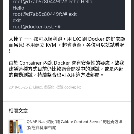
root@d7ab5c80449f:/# echo Hello
Hello
root@d7ab5c80449f:/# exit
exit
root@docker-test:~# 
太棒了 ~~~ 都可以順利跑，用 LXC 跑 Docker 的好處顯
而易見! 不用建立 KVM ，超省資源，各位可以試試看喔
!
由於 Container 內跑 Docker 會有安全性的疑慮，故我
建議這種方式目前仍比較適合開發中的測試，或是內部
的自動測試，持續整合也可以用這方法部屬。
2019-05-25
在
Linux
,
虛擬化
. 標籤:
docker
,
lxc
相關文章
QNAP Nas 架設 `純 Calibre Content Server` 的怪奇方法
(保證資料庫唯讀)