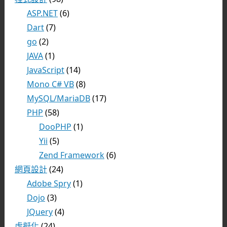
ASP.NET
(6)
Dart
(7)
go
(2)
JAVA
(1)
JavaScript
(14)
Mono C# VB
(8)
MySQL/MariaDB
(17)
PHP
(58)
DooPHP
(1)
Yii
(5)
Zend Framework
(6)
網頁設計
(24)
Adobe Spry
(1)
Dojo
(3)
JQuery
(4)
虛擬化
(24)