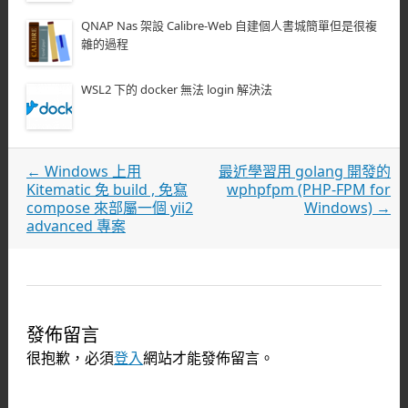
QNAP Nas 架設 Calibre-Web 自建個人書城簡單但是很複
雜的過程
WSL2 下的 docker 無法 login 解決法
文章導覽
←
Windows 上用
最近學習用 golang 開發的
Kitematic 免 build , 免寫
wphpfpm (PHP-FPM for
compose 來部屬一個 yii2
Windows)
→
advanced 專案
發佈留言
很抱歉，必須
登入
網站才能發佈留言。