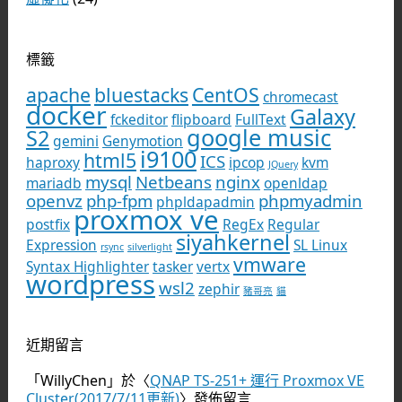
標籤
apache
bluestacks
CentOS
chromecast
docker
Galaxy
fckeditor
flipboard
FullText
google music
S2
gemini
Genymotion
i9100
html5
ICS
haproxy
ipcop
kvm
JQuery
mysql
Netbeans
nginx
mariadb
openldap
openvz
php-fpm
phpmyadmin
phpldapadmin
proxmox ve
postfix
RegEx
Regular
siyahkernel
Expression
SL Linux
rsync
silverlight
vmware
Syntax Highlighter
tasker
vertx
wordpress
wsl2
zephir
豬哥亮
貓
近期留言
「
WillyChen
」於〈
QNAP TS-251+ 運行 Proxmox VE
Cluster(2017/7/11更新)
〉發佈留言