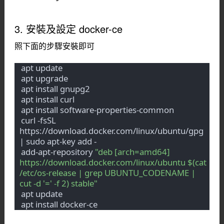
3. 安裝及設定 docker-ce
照下面的步驟安裝即可
apt update
apt upgrade
apt install gnupg2
apt install curl
apt install software-properties-common
curl -fsSL 
https://download.docker.com/linux/ubuntu/gpg 
| sudo apt-key add -
add-apt-repository 
"deb [arch=amd64] 
https://download.docker.com/linux/ubuntu $(cat 
/etc/os-release | grep UBUNTU_CODENAME | 
cut -d '=' -f 2) stable"
apt update
apt install docker-ce