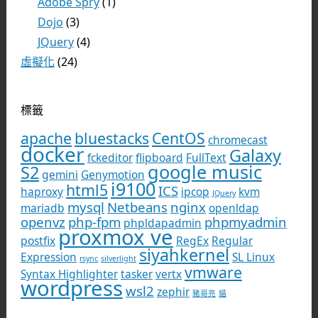
Adobe Spry
(1)
Dojo
(3)
JQuery
(4)
虛擬化
(24)
標籤
apache
bluestacks
CentOS
chromecast
docker
Galaxy
fckeditor
flipboard
FullText
google music
S2
gemini
Genymotion
i9100
html5
ICS
haproxy
ipcop
kvm
JQuery
mysql
Netbeans
nginx
mariadb
openldap
openvz
php-fpm
phpmyadmin
phpldapadmin
proxmox ve
postfix
RegEx
Regular
siyahkernel
Expression
SL Linux
rsync
silverlight
vmware
Syntax Highlighter
tasker
vertx
wordpress
wsl2
zephir
豬哥亮
貓