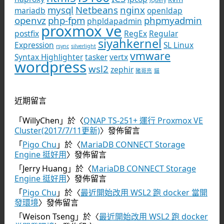
JQuery
mysql
Netbeans
nginx
mariadb
openldap
openvz
php-fpm
phpmyadmin
phpldapadmin
proxmox ve
postfix
RegEx
Regular
siyahkernel
Expression
SL Linux
rsync
silverlight
vmware
Syntax Highlighter
tasker
vertx
wordpress
wsl2
zephir
豬哥亮
貓
近期留言
「
WillyChen
」於〈
QNAP TS-251+ 運行 Proxmox VE
Cluster(2017/7/11更新)
〉發佈留言
「
Pigo Chu
」於〈
MariaDB CONNECT Storage
Engine 挺好用
〉發佈留言
「
Jerry Huang
」於〈
MariaDB CONNECT Storage
Engine 挺好用
〉發佈留言
「
Pigo Chu
」於〈
最近開始改用 WSL2 跑 docker 當開
發環境
〉發佈留言
「
Weison Tseng
」於〈
最近開始改用 WSL2 跑 docker