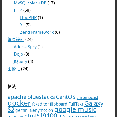
MySQL/MariaDB
(17)
PHP
(58)
DooPHP
(1)
Yii
(5)
Zend Framework
(6)
網頁設計
(24)
Adobe Spry
(1)
Dojo
(3)
JQuery
(4)
虛擬化
(24)
標籤
apache
bluestacks
CentOS
chromecast
docker
Galaxy
fckeditor
flipboard
FullText
google music
S2
gemini
Genymotion
i9100
html5
ICS
haproxy
ipcop
kvm