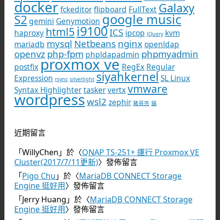
docker
Galaxy
fckeditor
flipboard
FullText
google music
S2
gemini
Genymotion
i9100
html5
ICS
haproxy
ipcop
kvm
JQuery
mysql
Netbeans
nginx
mariadb
openldap
openvz
php-fpm
phpmyadmin
phpldapadmin
proxmox ve
postfix
RegEx
Regular
siyahkernel
Expression
SL Linux
rsync
silverlight
vmware
Syntax Highlighter
tasker
vertx
wordpress
wsl2
zephir
豬哥亮
貓
近期留言
「
WillyChen
」於〈
QNAP TS-251+ 運行 Proxmox VE
Cluster(2017/7/11更新)
〉發佈留言
「
Pigo Chu
」於〈
MariaDB CONNECT Storage
Engine 挺好用
〉發佈留言
「
Jerry Huang
」於〈
MariaDB CONNECT Storage
Engine 挺好用
〉發佈留言