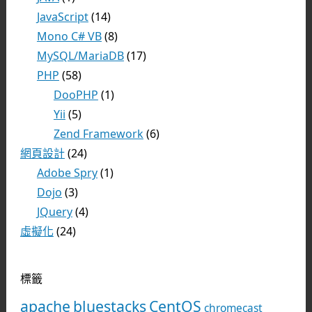
JavaScript
(14)
Mono C# VB
(8)
MySQL/MariaDB
(17)
PHP
(58)
DooPHP
(1)
Yii
(5)
Zend Framework
(6)
網頁設計
(24)
Adobe Spry
(1)
Dojo
(3)
JQuery
(4)
虛擬化
(24)
標籤
apache
bluestacks
CentOS
chromecast