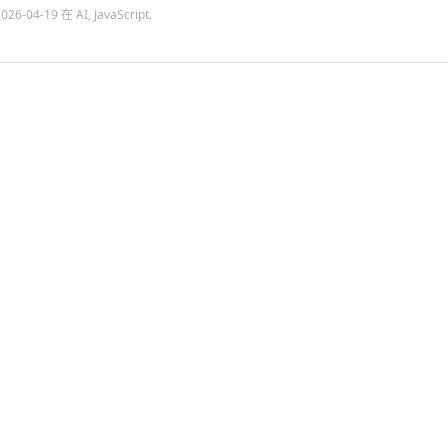
2026-04-19
在
AI
,
JavaScript
.