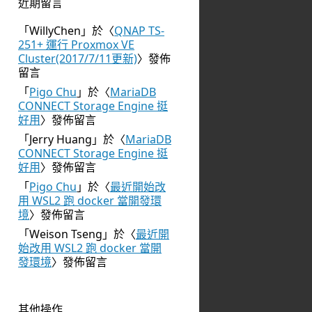
近期留言
「
WillyChen
」於〈
QNAP TS-
251+ 運行 Proxmox VE
Cluster(2017/7/11更新)
〉發佈
留言
「
Pigo Chu
」於〈
MariaDB
CONNECT Storage Engine 挺
好用
〉發佈留言
「
Jerry Huang
」於〈
MariaDB
CONNECT Storage Engine 挺
好用
〉發佈留言
「
Pigo Chu
」於〈
最近開始改
用 WSL2 跑 docker 當開發環
境
〉發佈留言
「
Weison Tseng
」於〈
最近開
始改用 WSL2 跑 docker 當開
發環境
〉發佈留言
其他操作