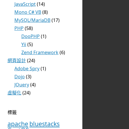
JavaScript
(14)
Mono C# VB
(8)
MySQL/MariaDB
(17)
PHP
(58)
DooPHP
(1)
Yii
(5)
Zend Framework
(6)
網頁設計
(24)
Adobe Spry
(1)
Dojo
(3)
JQuery
(4)
虛擬化
(24)
標籤
apache
bluestacks